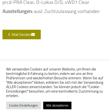
prcd-PRA Clear, D-Lokus D/D, vWD1 Clear
Ausstellungen:
ausl. Zuchtzulassung vorhanden
E-Mail Senden
Wir verwenden Cookies auf unserer Website, um Ihnen die
bestmögliche Erfahrung zu bieten, indem wir uns an Ihre
Wir sind Mitglied im FCI über den VDH und im JGHV
Präferenzen und wiederholten Besuche erinnern. Wenn Sie auf
"Alle akzeptieren" klicken, erklären Sie sich mit der Verwendung
ALLER Cookies einverstanden. Sie können jedoch die "Cookie-
Einstellungen" besuchen, um eine kontrollierte Zustimmung zu
erteilen.
Cookie Einstellungen
Alle akzeptieren