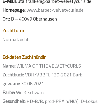
E-Mail:
uta.franken@barbet-velvetycurls.de
Homepage:
www.barbet-velvetycurls.de
Ort:
D – 46049 Oberhausen
Zuchtform
Normalzucht
Eckdaten Zuchthündin
Name:
WILMA OF THE VELVETYCURLS
Zuchtbuch:
VDH/VBBFL 129-2021 Barb
gew. am:
30.06.2021
Farbe:
Weiß-schwarz
Gesundheit:
HD-B/B, prcd-PRA n/N(A), D-Lokus