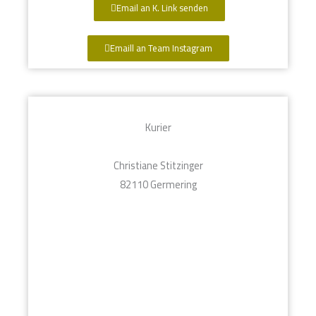
Email an K. Link senden
Emaill an Team Instagram
Kurier
Christiane Stitzinger
82110 Germering