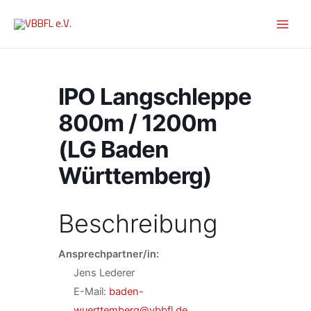
Zum
Inhalt
springen
IPO Langschleppe
800m / 1200m
(LG Baden
Württemberg)
Beschreibung
Ansprechpartner/in:
Jens Lederer
E-Mail:
baden-
wuerttemberg@vbbfl.de